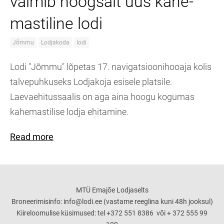
valmib hoogsalt uus kahe-
mastiline lodi
Jõmmu
Lodjakoda
lodi
Lodi "Jõmmu" lõpetas 17. navigatsioonihooaja kolis
talvepuhkuseks Lodjakoja esisele platsile.
Laevaehitussaalis on aga aina hoogu kogumas
kahemastilise lodja ehitamine.
Read more
MTÜ Emajõe Lodjaselts
Broneerimisinfo: info@lodi.ee (vastame reeglina kuni 48h jooksul)
Kiireloomulise küsimused: tel +372 551 8386 või + 372 555 99