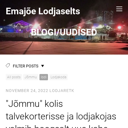
Emajõe Lodjaselts
BLOGI/UUDISED
FILTER POSTS
All posts
Jõmmu
lodi
Lodjakoda
NOVEMBER 24, 2022
LODJARETK
"Jõmmu" kolis
talvekorterisse ja lodjakojas