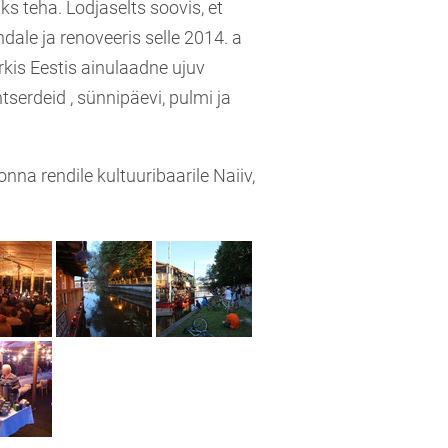
s teha. Lodjaselts soovis, et
ndale ja
renoveeris selle 2014. a
rkis Eestis ainulaadne ujuv
tserdeid , sünnipäevi, pulmi ja
na rendile kultuuribaarile Naiiv,