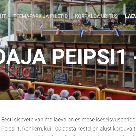
EHT
TEEMAPARK JA PILETID
KORRALDA ÜRITUS
LAE
AJA PEIPSI1 
Eesti sisevete vanima laeva on esimese iseseisvusperioo
Peipsi 1. Rohkem, kui 100 aasta kestel on alust korduvalt