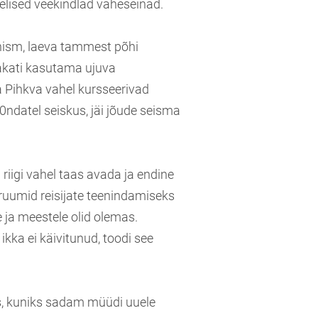
elised veekindlad vaheseinad.
ism, laeva tammest põhi
hakati kasutama ujuva
a Pihkva vahel kursseerivad
90ndatel seiskus, jäi jõude seisma
 riigi vahel taas avada ja endine
a ruumid reisijate teenindamiseks
e ja meestele olid olemas.
ikka ei käivitunud, toodi see
s, kuniks sadam müüdi uuele