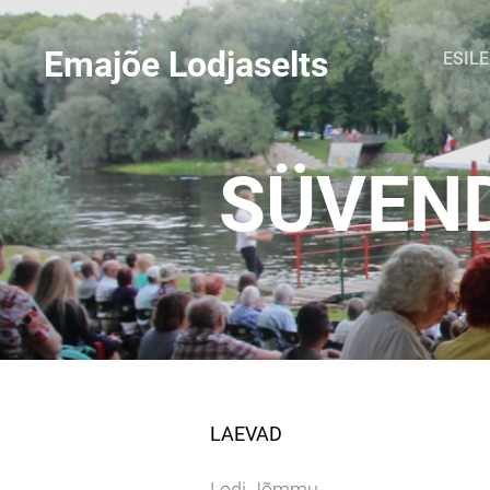
Emajõe Lodjaselts
ESIL
SÜVEND
LAEVAD
Lodi Jõmmu