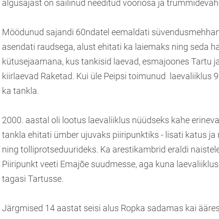
algusajast on säilinud needitud vööriosa ja trümmidevah
Möödunud sajandi 60ndatel eemaldati süvendusmehhan
asendati raudsega, alust ehitati ka laiemaks ning seda 
kütusejaamana, kus tankisid laevad, esmajoones Tartu j
kiirlaevad Raketad. Kui üle Peipsi toimunud laevaliiklus 
ka tankla.
2000. aastal oli lootus laevaliiklus nüüdseks kahe erineva
tankla ehitati ümber ujuvaks piiripunktiks - lisati katus j
ning tolliprotseduurideks. Ka arestikambrid eraldi naistel
Piiripunkt veeti Emajõe suudmesse, aga kuna laevaliiklus 
tagasi Tartusse.
Järgmised 14 aastat seisi alus Ropka sadamas kai ääre