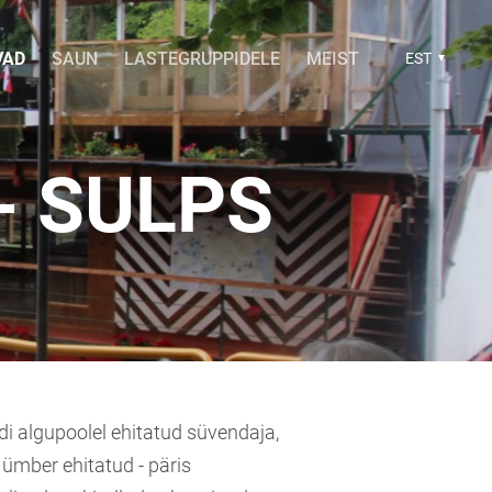
VAD
SAUN
LASTEGRUPPIDELE
MEIST
EST
- SULPS
di algupoolel ehitatud süvendaja,
 ümber ehitatud - päris