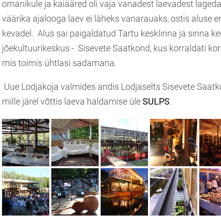
omanikule ja kaiääred oli vaja vanadest laevadest lagedak
väärika ajalooga laev ei läheks vanarauaks, ostis aluse e
kevadel. Alus sai paigaldatud Tartu kesklinna ja sinna ke
jõekultuurikeskus - Sisevete Saatkond, kus korraldati kon
mis toimis ühtlasi sadamana.
Uue Lodjakoja valmides andis Lodjaselts Sisevete Saatkon
mille järel võttis laeva haldamise üle
SULPS
.