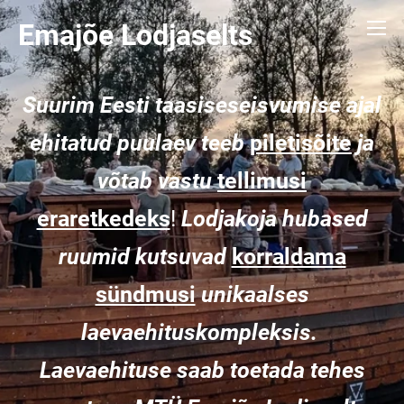
Emajõe Lodjaselts
Suurim Eesti taasiseseisvumise ajal
ehitatud puulaev teeb
pileti
sõite
ja
võtab vastu
tellimusi
eraretkedeks
!
Lodjakoja hubased
ruumid kutsuvad
korraldama
sündmusi
unikaalses
laevaehituskompleksis.
Laevaehituse saab toetada tehes