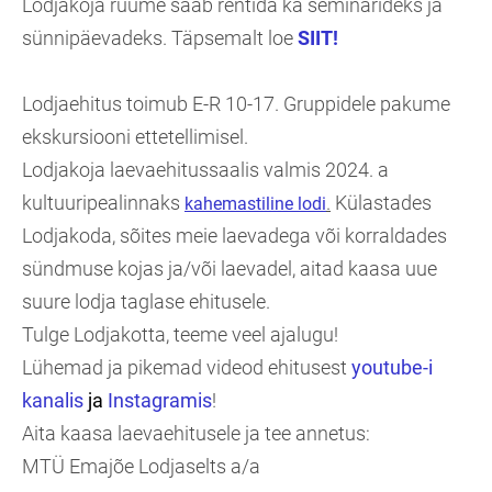
Lodjakoja ruume saab rentida ka seminarideks ja
sünnipäevadeks. Täpsemalt loe
SIIT!
Lodjaehitus toimub E-R 10-17. Gruppidele pakume
ekskursiooni ettetellimisel.
Lodjakoja laevaehitussaalis valmis 2024. a
kultuuripealinnaks
.
Külastades
kahemastiline lodi
Lodjakoda, sõites meie laevadega või korraldades
sündmuse kojas ja/või laevadel, aitad kaasa uue
suure lodja taglase ehitusele.
Tulge Lodjakotta, teeme veel ajalugu!
Lühemad ja pikemad videod ehitusest
youtube-i
kanalis
ja
Instagramis
!
Aita kaasa laevaehitusele ja tee annetus:
MTÜ Emajõe Lodjaselts a/a