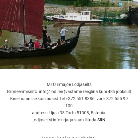
MTÜ Emajõe Lodjaselts
Broneerimisinfo: info@lodi.ee (vastame reeglina kuni 48h jooksul)
Kiireloomulise küsimused: tel +372 551 8386 või + 372 555 99
100
aadress: Ujula 98 Tartu 51008, Estonia
Lodjaseltsi infokirjaga saab liituda
SIIN
!