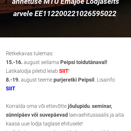
annetuse MTÜ Emajõe Lodjaselts
arvele EE112200221026595022
Retkekavas tulemas:
15.-16.
august seilama
Peipsi toidutänaval!
Latikalodja piletid leiab
SIIT
!
8.-19.
august teeme
purjeretki Peipsil
. Lisainfo
SIIT
.
Korralda oma või ettevõtte
jõulupidu
,
seminar,
sünnipäev või suvepäevad
laevaehitussaalis ja aita
kaasa uue lodja taglase ehitusele!