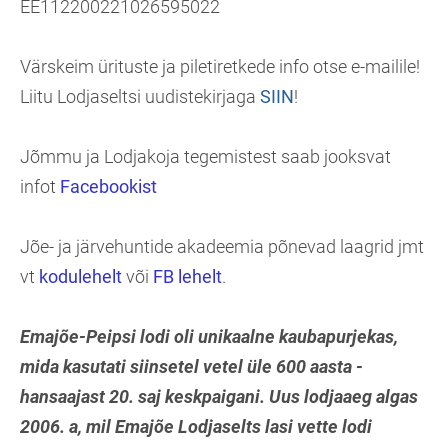
EE112200221026595022
Värskeim ürituste ja piletiretkede info otse e-mailile!
Liitu Lodjaseltsi uudistekirjaga
SIIN
!
Jõmmu ja Lodjakoja tegemistest saab jooksvat
infot
Facebookist
Jõe- ja järvehuntide akadeemia põnevad laagrid jmt
vt
kodulehelt
või
FB lehelt
.
Emajõe-Peipsi lodi oli unikaalne kaubapurjekas,
mida kasutati siinsetel vetel üle 600 aasta -
hansaajast 20. saj keskpaigani.
Uus lodjaaeg algas
2006. a, mil Emajõe Lodjaselts lasi vette lodi