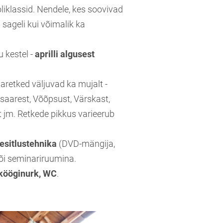
klassid. Nendele, kes soovivad
 sageli kui võimalik ka
u kestel -
aprilli algusest
retked väljuvad ka mujalt -
saarest, Võõpsust, Värskast,
t jm. Retkede pikkus varieerub
esitlustehnika
(DVD-mängija,
või seminariruumina.
, kööginurk, WC
.