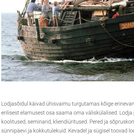
Lodjasõidul käivad ühisvaimu turgutamas kõige erineva
erilisest elamusest osa saama oma väliskülalised. Lodj
koolitused, seminarid, kliendiüritused. Pered ja sõprusk
sünnipäevi ja kokkutulekuid. Kevadel ja sügisel toovad lod