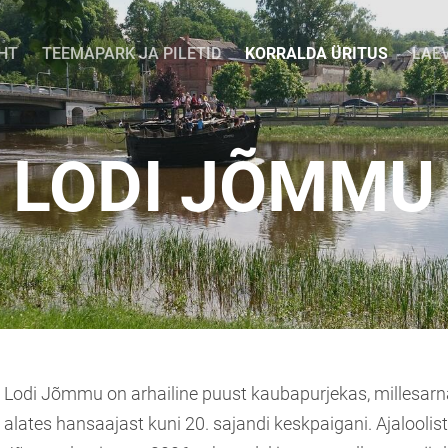
HT
TEEMAPARK JA PILETID
KORRALDA ÜRITUS
LAE
LODI JÕMMU
Lodi Jõmmu on arhailine puust kaubapurjekas, millesarna
alates hansaajast kuni 20. sajandi keskpaigani. Ajaloolist