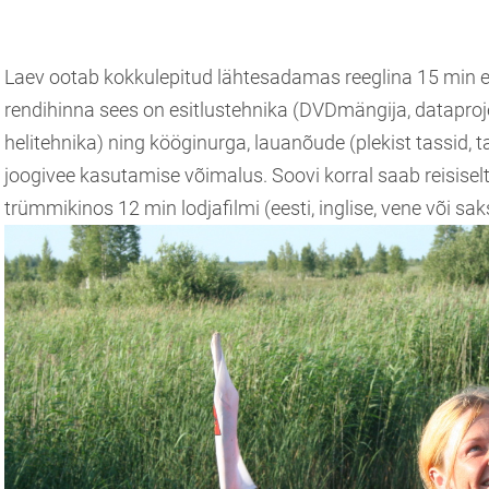
Laev ootab kokkulepitud lähtesadamas reeglina 15 min e
rendihinna sees on esitlustehnika (DVDmängija, dataproj
helitehnika) ning kööginurga, lauanõude (plekist tassid, ta
joogivee kasutamise võimalus. Soovi korral saab reisise
trümmikinos 12 min lodjafilmi (eesti, inglise, vene või sak