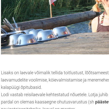
Lisaks on laevale võimalik tellida toitlustust, lõõtsameest,
laevamudelite voolimise, köievalmistamise ja meremehes
kalapüügi õpitubasid.
Lodi vastab reisilaevale kehtestatud nõuetele. Lotja juhib
pardal on olemas kaasaegne ohutusvarustus (sh
pääste