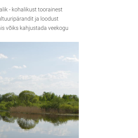
lik - kohalikust toorainest
ltuuripärandit ja loodust
 mis võiks kahjustada veekogu