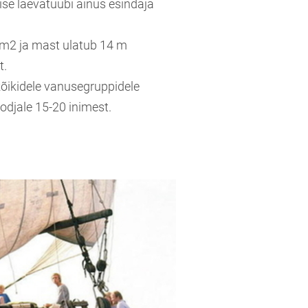
ise laevatüübi ainus esindaja
0 m2 ja mast ulatub 14 m
t.
 kõikidele vanusegruppidele
odjale 15-20 inimest.