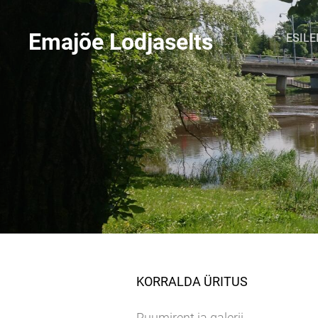
Emajõe Lodjaselts
ESILE
KORRALDA ÜRITUS
Ruumirent ja galerii