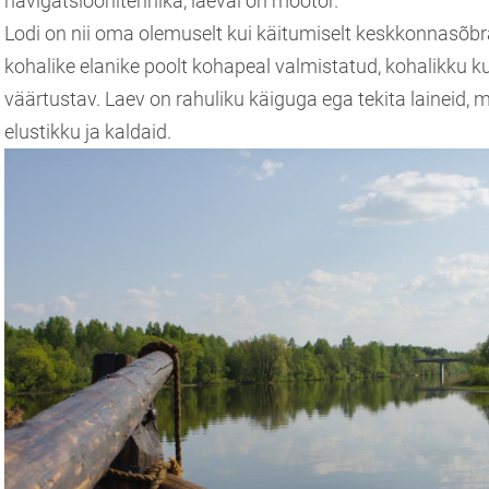
navigatsioonitehnika, laeval on mootor.
Lodi on nii oma olemuselt kui käitumiselt keskkonnasõbra
kohalike elanike poolt kohapeal valmistatud, kohalikku ku
väärtustav. Laev on rahuliku käiguga ega tekita laineid,
elustikku ja kaldaid.