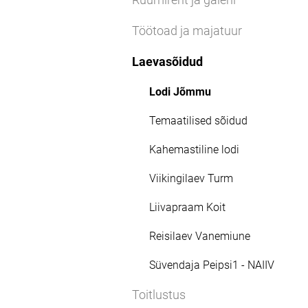
Töötoad ja majatuur
Laevasõidud
Lodi Jõmmu
Temaatilised sõidud
Kahemastiline lodi
Viikingilaev Turm
Liivapraam Koit
Reisilaev Vanemiune
Süvendaja Peipsi1 - NAIIV
Toitlustus