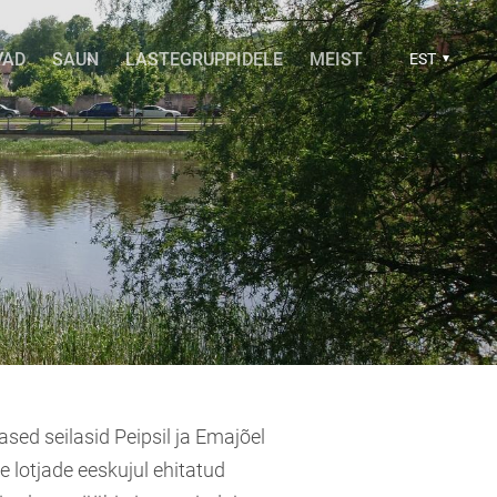
VAD
SAUN
LASTEGRUPPIDELE
MEIST
EST
sed seilasid Peipsil ja Emajõel
e lotjade eeskujul ehitatud