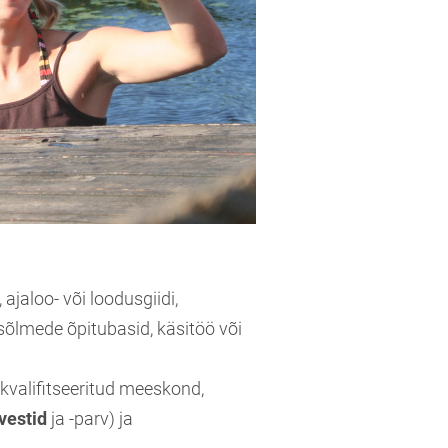
 ajaloo- või loodusgiidi,
õlmede õpitubasid, käsitöö või
 kvalifitseeritud meeskond,
vestid
ja -parv) ja