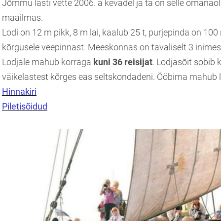
Jõmmu lasti vette 2006. a kevadel ja ta on selle omanäol
maailmas.
Lodi on 12 m pikk, 8 m lai, kaalub 25 t, purjepinda on 10
kõrgusele veepinnast. Meeskonnas on tavaliselt 3 inimes
Lodjale mahub korraga
kuni 36 reisijat
. Lodjasõit sobib
väikelastest kõrges eas seltskondadeni. Ööbima mahub l
Hinnakiri
Piletisõidud