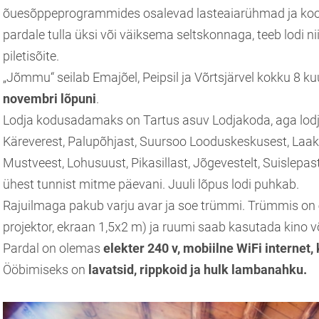
õuesõppeprogrammides osalevad lasteaiarühmad ja kooli
pardale tulla üksi või väiksema seltskonnaga, teeb lodi nii
piletisõite.
„Jõmmu“ seilab Emajõel, Peipsil ja Võrtsjärvel kokku 8 ku
novembri lõpuni
.
Lodja kodusadamaks on Tartus asuv Lodjakoda, aga lodja
Käreverest, Palupõhjast, Suursoo Looduskeskusest, Laak
Mustveest, Lohusuust, Pikasillast, Jõgevestelt, Suislepas
ühest tunnist mitme päevani. Juuli lõpus lodi puhkab.
Rajuilmaga pakub varju avar ja soe trümmi. Trümmis on
projektor, ekraan 1,5x2 m) ja ruumi saab kasutada kino 
Pardal on olemas
elekter 240 v, mobiilne WiFi internet
Ööbimiseks on
lavatsid, rippkoid ja hulk lambanahku.