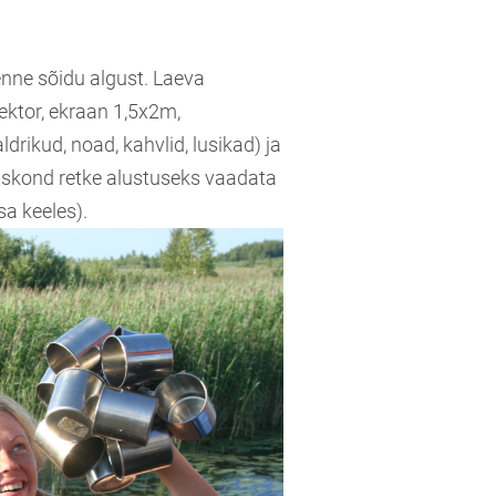
nne sõidu algust. Laeva
ektor, ekraan 1,5x2m,
ldrikud, noad, kahvlid, lusikad) ja
ltskond retke alustuseks vaadata
sa keeles).