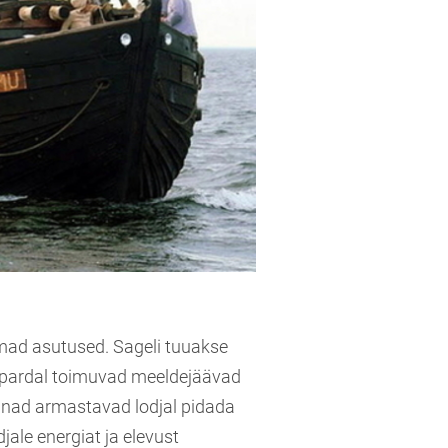
mad asutused. Sageli tuuakse
a pardal toimuvad meeldejäävad
onnad armastavad lodjal pidada
jale energiat ja elevust