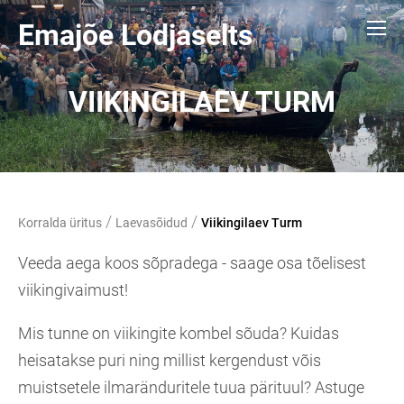
Emajõe Lodjaselts
VIIKINGILAEV TURM
/
/
Korralda üritus
Laevasõidud
Viikingilaev Turm
Veeda aega koos sõpradega - saage osa tõelisest
viikingivaimust!
Mis tunne on viikingite kombel sõuda? Kuidas
heisatakse puri ning millist kergendust võis
muistsetele ilmaränduritele tuua pärituul? Astuge