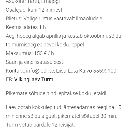
Asukoht: Tartu, Emajõgi
Osalejad: kuni 12 inimest
Riietus: Valige riietus vastavalt ilmaoludele.
Kestus: alates 1 h
Aeg: hooeg algab aprillis ja kestab oktoobrini, sõidu
toimumisaeg eelneval kokkuleppel
Maksumus: 150 € / h
Saun ja eine lisatasu eest.
Kontakt: info@lodi.ee, Liisa-Lota Kaivo 55599100,
FB:
Viikingilaev Turm
Pikemate sõitude hind lepitakse kokku eraldi.
Laev ootab kokkulepitud lähtesadamas reeglina 15
min enne sõidu algust, pikematel sõitudel 30 min.
Turm võtab pardale 12 reisijat.