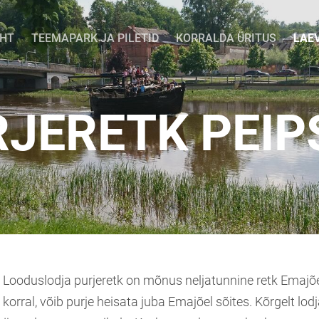
EHT
TEEMAPARK JA PILETID
KORRALDA ÜRITUS
LAE
JERETK PEIP
Looduslodja purjeretk on mõnus neljatunnine retk Emajõel
korral, võib purje heisata juba Emajõel sõites. Kõrgelt lo