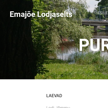
Emajõe Lodjaselts
ESIL
PUR
LAEVAD
Lodi Jõmmu