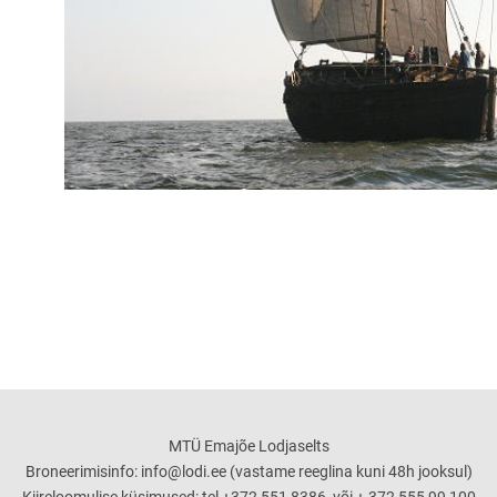
MTÜ Emajõe Lodjaselts
Broneerimisinfo: info@lodi.ee (vastame reeglina kuni 48h jooksul)