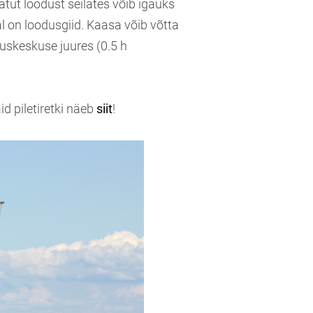
ut loodust seilates võib igaüks
l on loodusgiid. Kaasa võib võtta
uskeskuse juures (0.5 h
d piletiretki näeb
siit
!