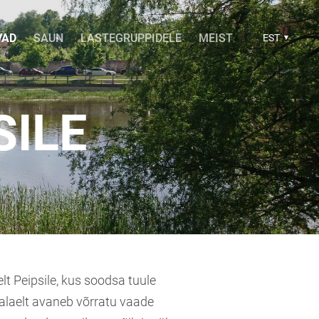
VAD
SAUN
LASTEGRUPPIDELE
MEIST
EST
SILE
t Peipsile, kus soodsa tuule
djalaelt avaneb võrratu vaade