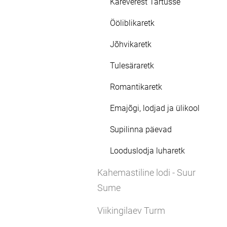
Käreverest Tartusse
Ööliblikaretk
Jõhvikaretk
Tulesäraretk
Romantikaretk
Emajõgi, lodjad ja ülikool
Supilinna päevad
Looduslodja luharetk
Kahemastiline lodi - Suur
Sume
Viikingilaev Turm