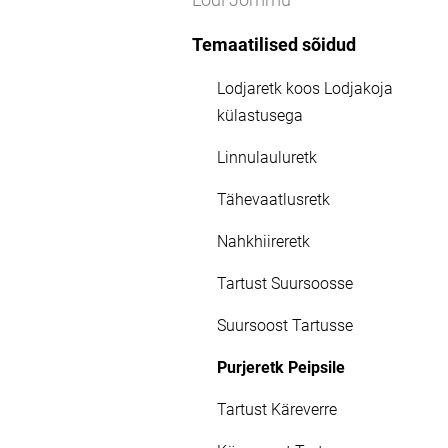
Temaatilised sõidud
Lodjaretk koos Lodjakoja
külastusega
Linnulauluretk
Tähevaatlusretk
Nahkhiireretk
Tartust Suursoosse
Suursoost Tartusse
Purjeretk Peipsile
Tartust Käreverre