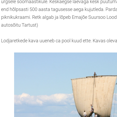
ürgsele soomaastikule. Keskaegse laevaga kesk puutumat
end hõlpsasti 500 aasta tagusesse aega kujutleda. Parda
piknikukraami. Retk algab ja lõpeb Emajõe Suursoo Lood
autosõitu Tartust)
Lodjaretkede kava uueneb ca pool kuud ette. Kavas olevai