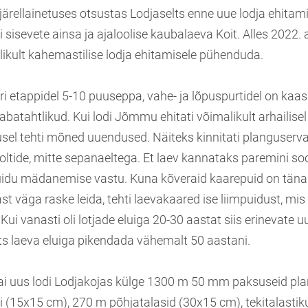
 järellainetuses otsustas Lodjaselts enne uue lodja ehita
 sisevete ainsa ja ajaloolise kaubalaeva Koit. Alles 2022. 
elikult kahemastilise lodja ehitamisele pühenduda.
ri etappidel 5-10 puuseppa, vahe- ja lõpuspurtidel on kaa
batahtlikud. Kui lodi Jõmmu ehitati võimalikult arhailisel
tusel tehti mõned uuendused. Näiteks kinnitati planguser
oltide, mitte sepanaeltega. Et laev kannataks paremini so
uidu mädanemise vastu. Kuna kõveraid kaarepuid on tän
väga raske leida, tehti laevakaared ise liimpuidust, mis 
ui vanasti oli lotjade eluiga 20-30 aastat siis erinevate u
ts laeva eluiga pikendada vähemalt 50 aastani.
i uus lodi Lodjakojas külge 1300 m 50 mm paksuseid pla
i (15x15 cm), 270 m põhjatalasid (30x15 cm), tekitalastiku