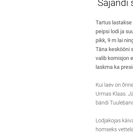
Sajandi 
Tartus lastakse 
peipsi lodi ja s
pikk, 9 m lai n
Täna keskööni 
valib komisjon 
laskma ka presi
Kui laev on õnne
Urmas Klaas. Jä
bändi Tuuleband
Lodjakojas käiva
homseks vettel