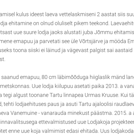
isel kulus ideest laeva vettelaskmiseni 2 aastat siis suu
odja ehitamine on olnud oluliselt pikem teekond. Laevaehi
tsast uue suure lodja jaoks alustati juba Jõmmu ehitamise
simene emapuu ja parvetati see üle Võrtsjärve ja mööda E
seks toona siiski ei läinud ja vägevast palgist sai aastaid
t.
ks saanud emapuu, 80 cm läbimõõduga hiiglaslik mänd lang
tskonnas. Uue lodja kiilupuu asetati paika 2013. a vana
 tegi algust toonane Tartu linnapea Urmas Kruuse. Kui tää
 tehti lodjaehituses paus ja asuti Tartu ajaloolisi raudlae
silaeva Vanemuine - vanarauda minekust päästma. 2015. a 
linnavalitsusega ettevalmistused uue Lodjakoja projekteer
õtet enne uue koja valmimist edasi ehitada. Uus lodjakoda