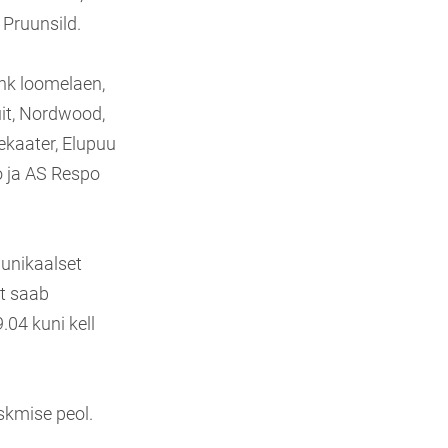
Pruunsild.
ank loomelaen,
it, Nordwood,
kaater, Elupuu
o ja AS Respo
unikaalset
lt saab
04 kuni kell
skmise peol.