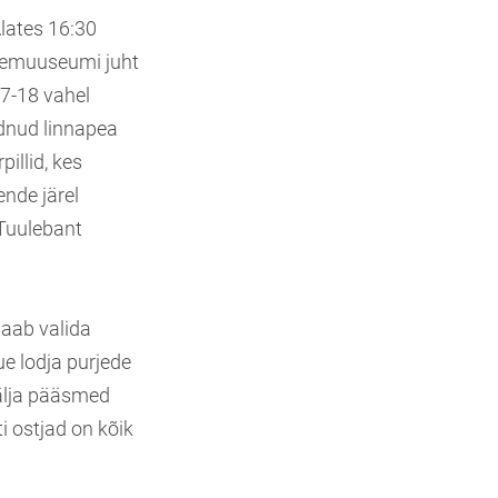
lates 16:30
eremuuseumi juht
17-18 vahel
ndnud linnapea
illid, kes
nde järel
Tuulebant
saab valida
ue lodja purjede
välja pääsmed
ti ostjad on kõik