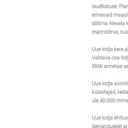
laudkatuse. Pla
erinevaid massi
sõitma Alexela 
männitõrva, nulu
Uue lodja kere a
Valdava osa lodj
RMK annetas sel
Uue lodja sünnil
külastajad, ked
üle 40 000 inim
Uue lodja ehitus
laevandusest ja 