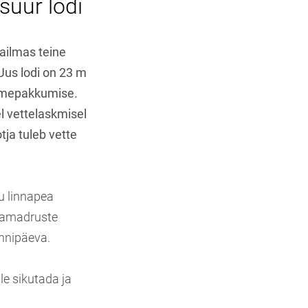
suur lodi
aailmas teine
 Uus lodi on 23 m
 nimepakkumise.
 vettelaskmisel
tja tuleb vette
tu linnapea
djamadruste
ünnipäeva.
le sikutada ja