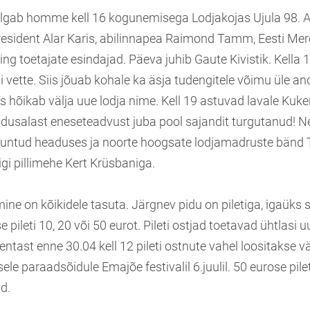
lgab homme kell 16 kogunemisega Lodjakojas Ujula 98. A
esident Alar Karis, abilinnapea Raimond Tamm, Eesti M
g toetajate esindajad. Päeva juhib Gaute Kivistik. Kella 
i vette. Siis jõuab kohale ka äsja tudengitele võimu üle a
 hõikab välja uue lodja nime. Kell 19 astuvad lavale Kukerp
ndusalast eneseteadvust juba pool sajandit turgutanud! Ne
untud headuses ja noorte hoogsate lodjamadruste bänd 
gi pillimehe Kert Krüsbaniga.
ine on kõikidele tasuta. Järgnev pidu on piletiga, igaüks 
 pileti 10, 20 või 50 eurot. Pileti ostjad toetavad ühtlasi u
entast enne 30.04 kell 12 pileti ostnute vahel loositakse 
ele paraadsõidule Emajõe festivalil 6.juulil. 50 eurose pile
d.