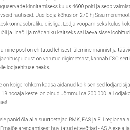
nguservade kinnitamiseks kulus 4600 polti ja sepp valmis
ivseid rautiseid. Uue lodja kõhus on 270 hj Sisu meremoo
keskkonnasõbraliku diisliga. Lodja võõpamiseks kulus kokk
õli ja linaõli ja mädaniku kaitseks sai laeva sisse loobitu
lumine pool on ehitatud lehisest, ülemine männist ja tää
aehituspuidust on varutud riigimetsast, kannab FSC sertif
le lodjaehituse heaks.
e on kõige rohkem kaasa aidanud kõik senised lodjareisija
a 18 hooaja kestel on olnud Jõmmul ca 200 000 ja Lodjak
ese!
ele panid õla alla suurtoetajad RMK, EAS ja ELi regionaal
Emajõe arendamisest huvitatud ettevõtjad - AS Alexela ja 