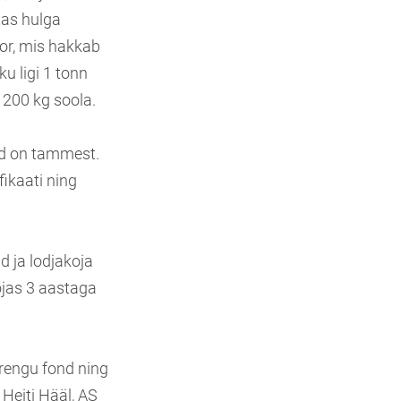
tas hulga
tor, mis hakkab
u ligi 1 tonn
d 200 kg soola.
vid on tammest.
ikaati ning
d ja lodjakoja
ojas 3 aastaga
arengu fond ning
Heiti Hääl, AS