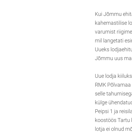
Kui Jõmmu ehitam
kahemastilise l
varumist riigime
mil langetati e
Uueks lodjaehitu
Jõmmu uus mas
Uue lodja kiilu
RMK Põlvamaa me
selle tahumisega
külge ühendatud,
Peipsi 1 ja rei
koostöös Tartu 
lotja ei olnud m