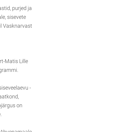
tid, purjed ja
le, sisevete
nil Vasknarvast
t-Matis Lille
ogrammi.
siseveelaevu -
aatkond,
pjärgus on
.
, Ahvenamaale,