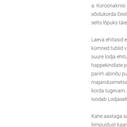
a. Koroonakriisi
sõidukorda Eesti
selts lõpuks täi
Laeva ehitasid e
kümned tublid va
suure lodja ehi
happekindlate p
parim abinõu p
majandusmetsast 
korda tugevam. K
loodab Lodjasel
Kahe aastaga sa
liimpuidust kaar