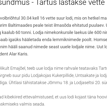
sündmus - Tartus lastakse vette 
volbriõhtul 30.04 kell 16 vette suur lodi, mis on hetkel m
uurim Baltimaades peale teist ilmasõda ehitatud puulaev.
ing kaalub 60 tonni. Lodja nimekonkursile laekus üle 600
saab igaüks hääletada enda lemmiknimede poolt. Homsel
enim hääli saanud nimede seast uuele lodjale nime. Uut lo
dent Alar Karis.
likult Emajõel, teeb uue lodja nime rahvale teatavaks Tar
rgneb suur pidu Lodjakojas Kukerpillide, Untsakate ja lo
iga. Ühtlasi tähistatakse Jõmmu 18. ja Lodjaseltsi 20. s
d kibekiired ettevalmistused, et uus lodi kojast täna hoovi
askmiseks valmis seada.