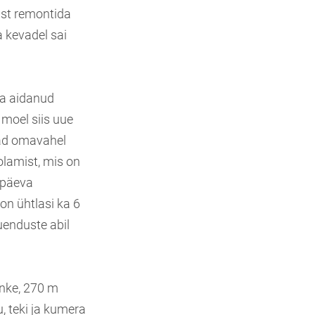
mist remontida
a kevadel sai
sa aidanud
 moel siis uue
vad omavahel
olamist, mis on
apäeva
on ühtlasi ka 6
uenduste abil
nke, 270 m
, teki ja kumera