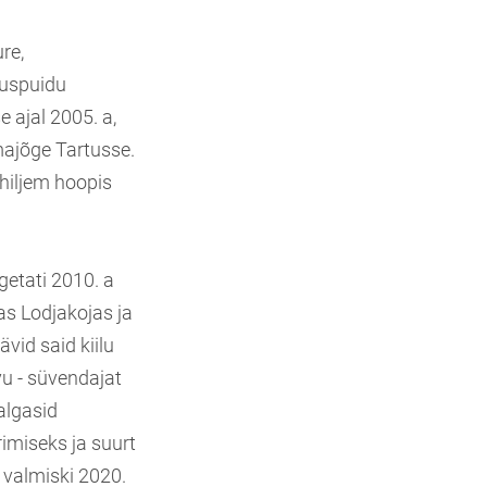
re,
tuspuidu
 ajal 2005. a,
majõge Tartusse.
 hiljem hoopis
etati 2010. a
s Lodjakojas ja
vid said kiilu
vu - süvendajat
algasid
imiseks ja suurt
 valmiski 2020.