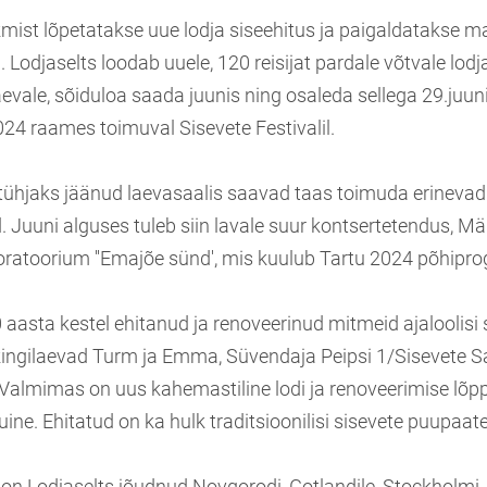
mist lõpetatakse uue lodja siseehitus ja paigaldatakse mas
Lodjaselts loodab uuele, 120 reisijat pardale võtvale lodja
aevale, sõiduloa saada juunis ning osaleda sellega 29.juu
024 raames toimuval Sisevete Festivalil.
tühjaks jäänud laevasaalis saavad taas toimuda erinevad
uuni alguses tuleb siin lavale suur kontsertetendus, Mär
oratoorium ''Emajõe sünd', mis kuulub Tartu 2024 põhipr
 aasta kestel ehitanud ja renoveerinud mitmeid ajaloolisi 
kingilaevad Turm ja Emma, Süvendaja Peipsi 1/Sisevete S
 Valmimas on uus kahemastiline lodi ja renoveerimise lõp
ine. Ehitatud on ka hulk traditsioonilisi sisevete puupaate
n Lodjaselts jõudnud Novgorodi, Gotlandile, Stockholmi