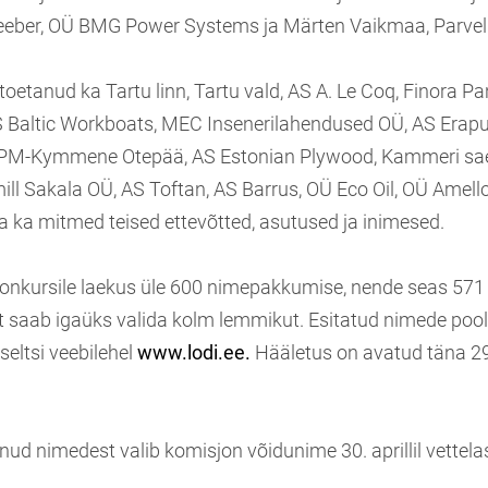
eeber, OÜ BMG Power Systems ja Märten Vaikmaa, Parvel 
toetanud ka Tartu linn, Tartu vald, AS A. Le Coq, Finora P
AS Baltic Workboats, MEC Insenerilahendused OÜ, AS Erapu
PM-Kymmene Otepää, AS Estonian Plywood, Kammeri sae
ill Sakala OÜ, AS Toftan, AS Barrus, OÜ Eco Oil, OÜ Amell
a ka mitmed teised ettevõtted, asutused ja inimesed.
onkursile laekus üle 600 nimepakkumise, nende seas 571 
st saab igaüks valida kolm lemmikut. Esitatud nimede poo
eltsi veebilehel
www.lodi.ee.
Hääletus on avatud täna 29.
ud nimedest valib komisjon võidunime 30. aprillil vettela