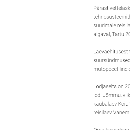
Pärast vettelask
tehnosüsteemid. 
suurimale reisil
algaval, Tartu 2
Laevaehitusest 
suursündmused. J
mütopoeetiline 
Lodjaselts on 20
lodi Jõmmu, vii
kaubalaev Koit.
reisilaev Vanemu
Oma laevadega o