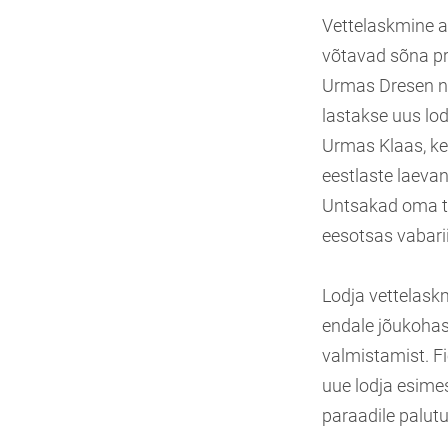
Vettelaskmine a
võtavad sõna pr
Urmas Dresen nin
lastakse uus lod
Urmas Klaas, kes
eestlaste laeva
Untsakad oma t
eesotsas vabarii
Lodja vettelaskm
endale jõukohase
valmistamist. Fi
uue lodja esimes
paraadile palutu