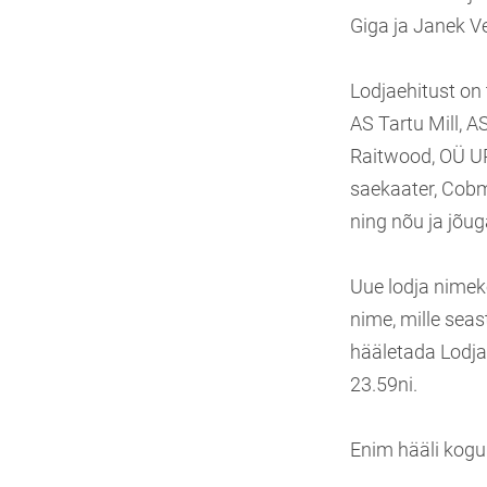
Giga ja Janek V
Lodjaehitust on 
AS Tartu Mill, 
Raitwood, OÜ U
saekaater, Cobm
ning nõu ja jõug
Uue lodja nimek
nime, mille sea
hääletada Lodjas
23.59ni.
Enim hääli kogun