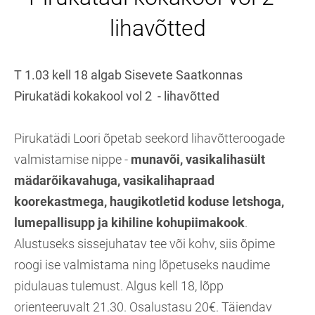
lihavõtted
T 1.03 kell 18 algab Sisevete Saatkonnas
Pirukatädi kokakool vol 2 - lihavõtted
Pirukatädi Loori õpetab seekord lihavõtteroogade
valmistamise nippe -
munavõi, vasikalihasült
mädarõikavahuga, vasikalihapraad
koorekastmega, haugikotletid koduse letshoga,
lumepallisupp ja kihiline kohupiimakook
.
Alustuseks sissejuhatav tee või kohv, siis õpime
roogi ise valmistama ning lõpetuseks naudime
pidulauas tulemust. Algus kell 18, lõpp
orienteeruvalt 21.30. Osalustasu 20€. Täiendav