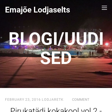
Emajõe Lodjaselts
BLOGI/UUDI
SED
FEBRUARY 23, 2016
LODJARETK
COMMENT
Pirukatädi kokakool vol 2 -