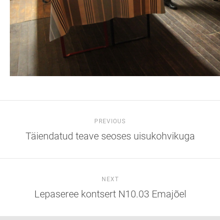
PREVIOUS
Täiendatud teave seoses uisukohvikuga
NEXT
Lepaseree kontsert N10.03 Emajõel