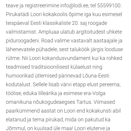
teave ja registreerimine info@lodi.ee, tel 55599100.
Pirukatädi Loori kokakoolis õpime iga kuu esimesel
teispäeval Eesti klassikaliste 20. saj roogade
valmistamist. Ampluaa ulatub argitoitudest uhkete
piduroogadeni. Road valime vastavalt aastaajale ja
lähenevatele pühadele, sest taluköök järgis looduse
rütme. Nii Loori kokandusvundament kui ka rohked
teadmised traditsioonilisest külaelust ning
humoorikad ütlemised pärinevad Lõuna-Eesti
kodutalust. Sellele lisab värvi etapp elust pereema,
töölise, eduka lilleärika ja esimese era-Volga
omanikuna nõukogudeaegses Tartus. Viimased
paarkümmend aastat on Loori end kokakunsti abil
elatanud ja tema pirukad, mida on pakutud ka
Jõmmul, on kuulsad üle maa! Loori eluterve ja