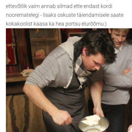
ettevõtlik vaim annab silmad ette endast kordi
noorematelegi - lisaks oskuste täiendamisele saate
kokakoolist kaasa ka hea portsu elurõõmu:)