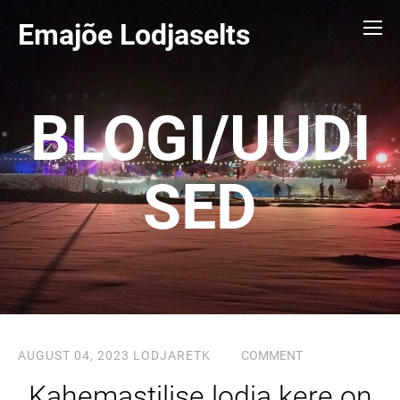
Emajõe Lodjaselts
BLOGI/UUDI
SED
AUGUST 04, 2023
LODJARETK
COMMENT
Kahemastilise lodja kere on