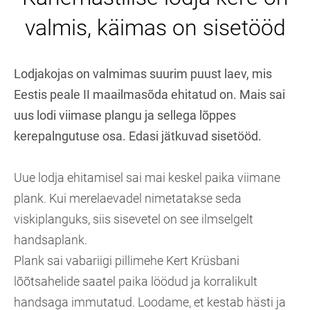
valmis, käimas on sisetööd
Lodjakojas on valmimas suurim puust laev, mis
Eestis peale II maailmasõda ehitatud on. Mais sai
uus lodi viimase plangu ja sellega lõppes
kerepalngutuse osa. Edasi jätkuvad sisetööd.
Uue lodja ehitamisel sai mai keskel paika viimane
plank. Kui merelaevadel nimetatakse seda
viskiplanguks, siis sisevetel on see ilmselgelt
handsaplank.
Plank sai vabariigi pillimehe Kert Krüsbani
lõõtsahelide saatel paika löödud ja korralikult
handsaga immutatud. Loodame, et kestab hästi ja