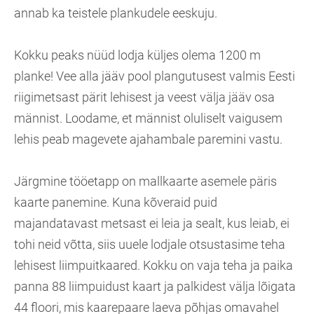
annab ka teistele plankudele eeskuju.
Kokku peaks nüüd lodja küljes olema 1200 m
planke! Vee alla jääv pool plangutusest valmis Eesti
riigimetsast pärit lehisest ja veest välja jääv osa
männist. Loodame, et männist oluliselt vaigusem
lehis peab magevete ajahambale paremini vastu.
Järgmine tööetapp on mallkaarte asemele päris
kaarte panemine. Kuna kõveraid puid
majandatavast metsast ei leia ja sealt, kus leiab, ei
tohi neid võtta, siis uuele lodjale otsustasime teha
lehisest liimpuitkaared. Kokku on vaja teha ja paika
panna 88 liimpuidust kaart ja palkidest välja lõigata
44 floori, mis kaarepaare laeva põhjas omavahel