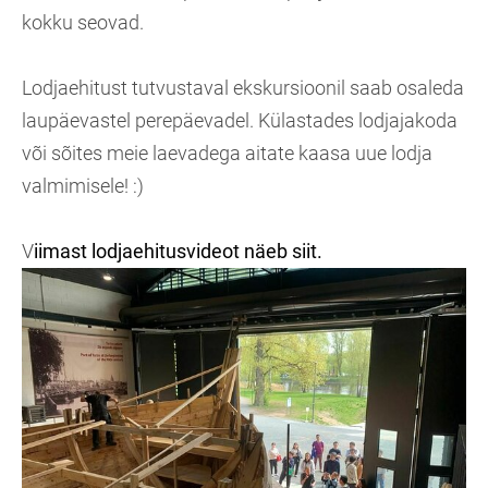
kokku seovad.
Lodjaehitust tutvustaval ekskursioonil saab osaleda
laupäevastel perepäevadel. Külastades lodjajakoda
või sõites meie laevadega aitate kaasa uue lodja
valmimisele! :)
V
iimast lodjaehitusvideot näeb siit.