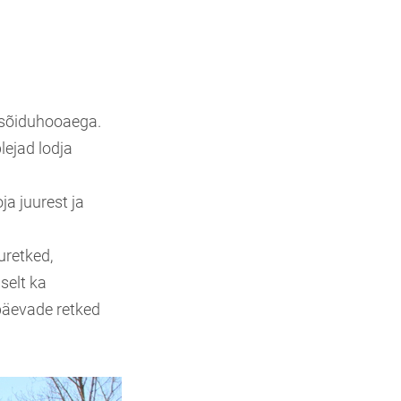
 sõiduhooaega.
lejad lodja
ja juurest ja
uretked,
selt ka
päevade retked