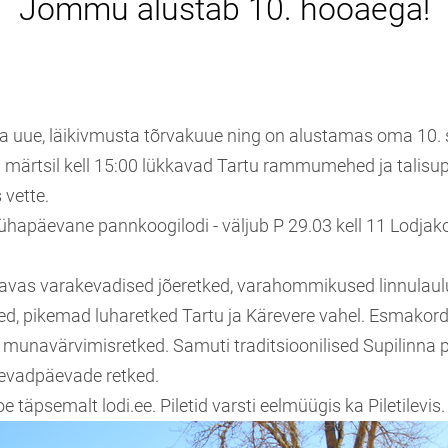
Jõmmu alustab 10. hooaega!
a uue, läikivmusta tõrvakuue ning on alustamas oma 10.
. märtsil kell 15:00 lükkavad Tartu rammumehed ja talisup
 vette.
ühapäevane pannkoogilodi - väljub P 29.03 kell 11 Lodjako
l kavas varakevadised jõeretked, varahommikused linnulaul
ed, pikemad luharetked Tartu ja Kärevere vahel. Esmakord
 munavärvimisretked. Samuti traditsioonilised Supilinna 
Kevadpäevade retked.
e täpsemalt lodi.ee. Piletid varsti eelmüügis ka Piletilevis.