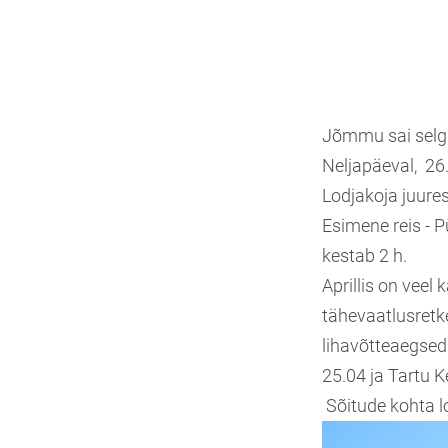
Jõmmu sai selg
Neljapäeval, 26
Lodjakoja juures
Esimene reis - P
kestab 2 h.
Aprillis on vee
tähevaatlusretk
lihavõtteaegsed
25.04 ja Tartu 
Sõitude kohta lo