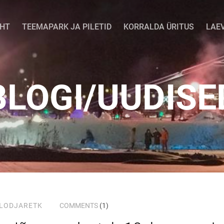
EHT
TEEMAPARK JA PILETID
KORRALDA ÜRITUS
LAE
BLOGI/UUDISE
LODJARETK
COMMENTS
(1)