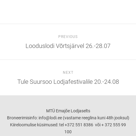
PREVIOUS
Looduslodi Võrtsjärvel 26.-28.07
NEXT
Tule Suursoo Lodjafestivalile 20.-24.08
MTÜ Emajõe Lodjaselts
Broneerimisinfo: info@lodi.ee (vastame reeglina kuni 48h jooksul)
Kiireloomulise küsimused: tel +372 551 8386 või + 372 555 99
100