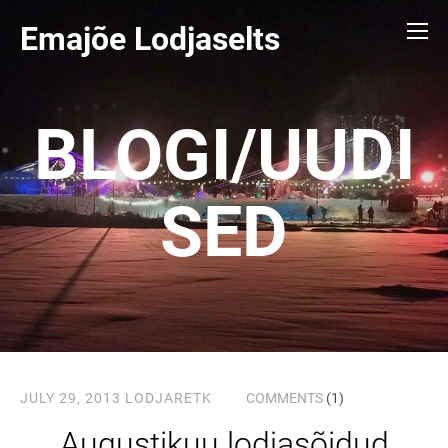
Emajõe Lodjaselts
BLOGI/UUDI
SED
JULY 29, 2013
LODJARETK
COMMENTS
(1)
Augustikuu lodjasõidud