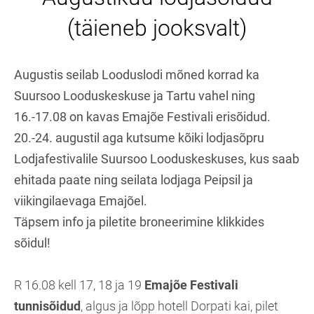
(täieneb jooksvalt)
Augustis seilab Looduslodi mõned korrad ka
Suursoo Looduskeskuse ja Tartu vahel ning
16.-17.08 on kavas Emajõe Festivali erisõidud.
20.-24. augustil aga kutsume kõiki lodjasõpru
Lodjafestivalile Suursoo Looduskeskuses, kus saab
ehitada paate ning seilata lodjaga Peipsil ja
viikingilaevaga Emajõel.
Täpsem info ja piletite broneerimine klikkides
sõidul!
R 16.08 kell 17, 18 ja 19
Emajõe Festivali
tunnisõidud
, algus ja lõpp hotell Dorpati kai, pilet