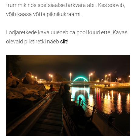
trümmikinos spetsiaalse tarkvara abil. Kes soovib,
võib kaasa võtta piknikukraami.
Lodjaretkede kava uueneb ca pool kuud ette. Kavas
olevaid piletiretki näeb
siit
!