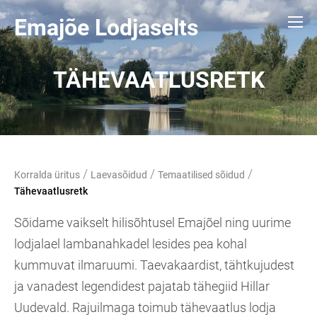
Emajõe Lodjaselts
TÄHEVAATLUSRETK
/
/
/
Korralda üritus
Laevasõidud
Temaatilised sõidud
Tähevaatlusretk
Sõidame vaikselt hilisõhtusel Emajõel ning uurime
lodjalael lambanahkadel lesides pea kohal
kummuvat ilmaruumi. Taevakaardist, tähtkujudest
ja vanadest legendidest pajatab tähegiid Hillar
Uudevald. Rajuilmaga toimub tähevaatlus lodja