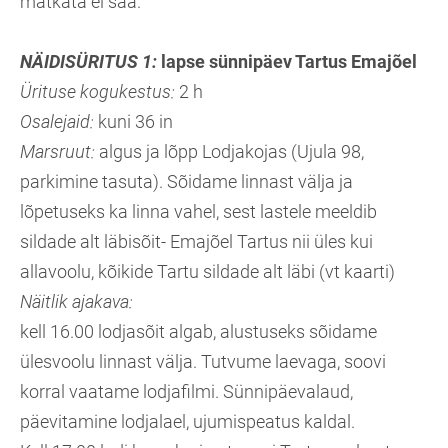
matkata ei saa.
NÄIDISÜRITUS 1:
lapse sünnipäev Tartus Emajõel
Ürituse kogukestus:
2 h
Osalejaid:
kuni 36 in
Marsruut:
algus ja lõpp Lodjakojas (Ujula 98,
parkimine tasuta). Sõidame linnast välja ja
lõpetuseks ka linna vahel, sest lastele meeldib
sildade alt läbisõit- Emajõel Tartus nii üles kui
allavoolu, kõikide Tartu sildade alt läbi (vt kaarti)
Näitlik ajakava:
kell 16.00 lodjasõit algab, alustuseks sõidame
ülesvoolu linnast välja. Tutvume laevaga, soovi
korral vaatame lodjafilmi. Sünnipäevalaud,
päevitamine lodjalael, ujumispeatus kaldal.