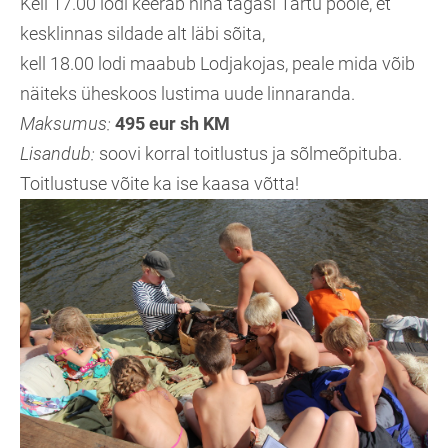
Kell 17.00 lodi keerab nina tagasi Tartu poole, et
kesklinnas sildade alt läbi sõita,
kell 18.00 lodi maabub Lodjakojas, peale mida võib
näiteks üheskoos lustima uude linnaranda.
Maksumus:
495 eur sh KM
Lisandub:
soovi korral toitlustus ja sõlmeõpituba.
Toitlustuse võite ka ise kaasa võtta!