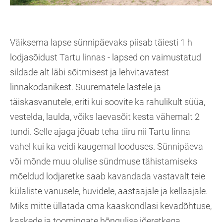
Väiksema lapse sünnipäevaks piisab täiesti 1 h
lodjasõidust Tartu linnas - lapsed on vaimustatud
sildade alt läbi sõitmisest ja lehvitavatest
linnakodanikest. Suurematele lastele ja
täiskasvanutele, eriti kui soovite ka rahulikult süüa,
vestelda, laulda, võiks laevasõit kesta vähemalt 2
tundi. Selle ajaga jõuab teha tiiru nii Tartu linna
vahel kui ka veidi kaugemal looduses. Sünnipäeva
või mõnde muu olulise sündmuse tähistamiseks
mõeldud lodjaretke saab kavandada vastavalt teie
külaliste vanusele, huvidele, aastaajale ja kellaajale.
Miks mitte üllatada oma kaaskondlasi kevadõhtuse,
kaskede ja toomingate hõngulise jõeretkega,