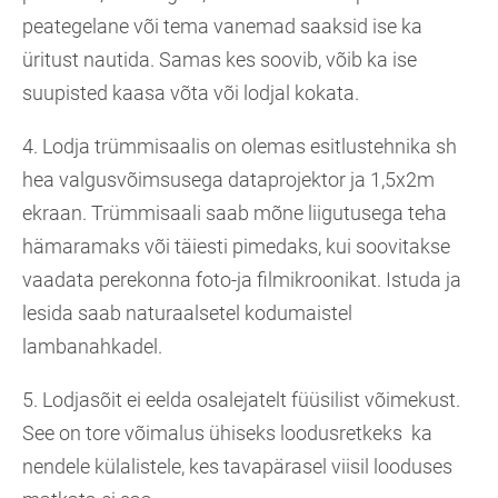
peategelane või tema vanemad saaksid ise ka
üritust nautida. Samas kes soovib, võib ka ise
suupisted kaasa võta või lodjal kokata.
4. Lodja trümmisaalis on olemas esitlustehnika sh
hea valgusvõimsusega dataprojektor ja 1,5x2m
ekraan. Trümmisaali saab mõne liigutusega teha
hämaramaks või täiesti pimedaks, kui soovitakse
vaadata perekonna foto-ja filmikroonikat. Istuda ja
lesida saab naturaalsetel kodumaistel
lambanahkadel.
5. Lodjasõit ei eelda osalejatelt füüsilist võimekust.
See on tore võimalus ühiseks loodusretkeks ka
nendele külalistele, kes tavapärasel viisil looduses