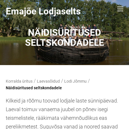
Emajõe Lodjaselts
NÄIDISÜRITUSED
SELTSKONDADELE
/
/
/
Korralda üritus
Laevasõidud
Lodi Jõmmu
Näidisüritused seltskondadele
Kilkeid ja rõõmu toovad lodjale laste sünnipäevad.
Laeval toimuv vanaema juubel on põnev isegi
teismelistele, rääkimata vähemnõudlikus eas
pereliikmetest. Suguvõsa vanad ja noored saavad