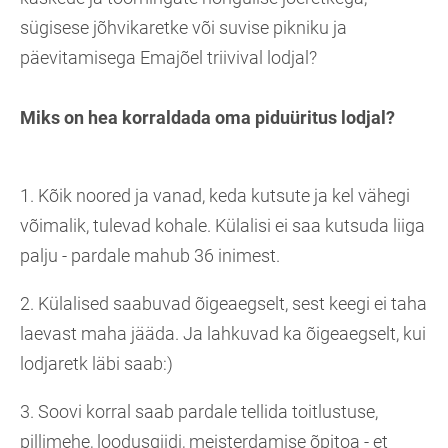
sügisese jõhvikaretke või suvise pikniku ja
päevitamisega Emajõel triivival lodjal?
Miks on hea korraldada oma piduüritus lodjal?
1. Kõik noored ja vanad, keda kutsute ja kel vähegi
võimalik, tulevad kohale. Külalisi ei saa kutsuda liiga
palju - pardale mahub 36 inimest.
2. Külalised saabuvad õigeaegselt, sest keegi ei taha
laevast maha jääda. Ja lahkuvad ka õigeaegselt, kui
lodjaretk läbi saab:)
3. Soovi korral saab pardale tellida toitlustuse,
pillimehe, loodusgiidi, meisterdamise õpitoa - et