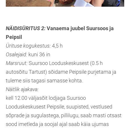
NÄIDISÜRITUS 2
:
Vanaema juubel Suursoos ja
Peipsil
Ürituse kogukestus:
4,5 h
Osalejaid:
kuni 36 in
Marsruut:
Suursoo Looduskeskusest (0.5 h
autosõitu Tartust) sõidame Peipsile purjetama ja
tuleme siis tagasi samasse kohta.
Näitlik ajakava:
kell 12.00 väljasõit lodjaga Suursoo
Looduskeskusest Peipsile, suupisted, vestlused
sõprade ja sugulastega, pillilugu, saab masti otsast
sood imetleda ja soojal ajal saab käia ujumas