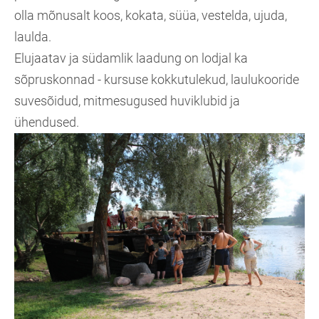
olla mõnusalt koos, kokata, süüa, vestelda, ujuda,
laulda.
Elujaatav ja südamlik laadung on lodjal ka
sõpruskonnad - kursuse kokkutulekud, laulukooride
suvesõidud, mitmesugused huviklubid ja
ühendused.