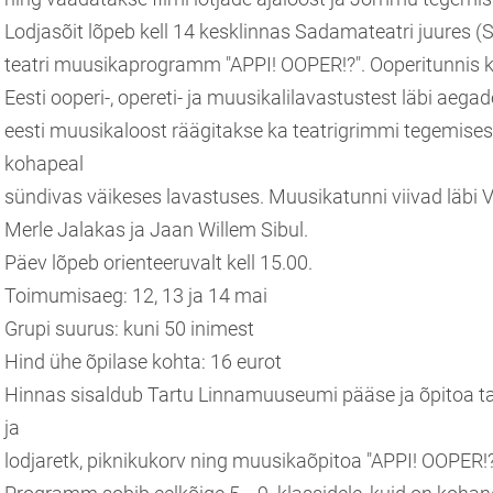
Lodjasõit lõpeb kell 14 kesklinnas Sadamateatri juures 
teatri muusikaprogramm "APPI! OOPER!?". Ooperitunnis 
Eesti ooperi-, opereti- ja muusikalilavastustest läbi aega
eesti muusikaloost räägitakse ka teatrigrimmi tegemises
kohapeal
sündivas väikeses lavastuses. Muusikatunni viivad läbi 
Merle Jalakas ja Jaan Willem Sibul.
Päev lõpeb orienteeruvalt kell 15.00.
Toimumisaeg: 12, 13 ja 14 mai
Grupi suurus: kuni 50 inimest
Hind ühe õpilase kohta: 16 eurot
Hinnas sisaldub Tartu Linnamuuseumi pääse ja õpitoa t
ja
lodjaretk, piknikukorv ning muusikaõpitoa "APPI! OOPER!