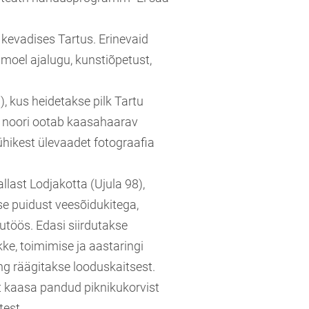
kevadises Tartus. Erinevaid
moel ajalugu, kunstiõpetust,
, kus heidetakse pilk Tartu
ng noori ootab kaasahaarav
hikest ülevaadet fotograafia
last Lodjakotta (Ujula 98),
kse puidust veesõidukitega,
uutöös. Edasi siirdutakse
ke, toimimise ja aastaringi
ng räägitakse looduskaitsest.
t kaasa pandud piknikukorvist
test.