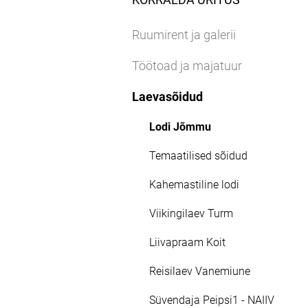
Ruumirent ja galerii
Töötoad ja majatuur
Laevasõidud
Lodi Jõmmu
Temaatilised sõidud
Kahemastiline lodi
Viikingilaev Turm
Liivapraam Koit
Reisilaev Vanemiune
Süvendaja Peipsi1 - NAIIV