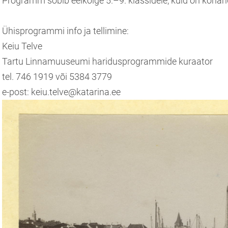
Programm sobib eelkõige 5.–9. klassidele, kuid on koha
Ühisprogrammi info ja tellimine:
Keiu Telve
Tartu Linnamuuseumi haridusprogrammide kuraator
tel. 746 1919 või 5384 3779
e-post: keiu.telve@katarina.ee