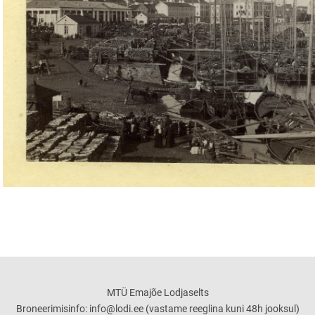
MTÜ Emajõe Lodjaselts
Broneerimisinfo: info@lodi.ee (vastame reeglina kuni 48h jooksul)