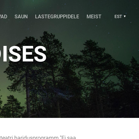
VAD
SAUN
LASTEGRUPPIDELE
MEIST
EST
ISES
teatri haridusprogramm "Ei saa