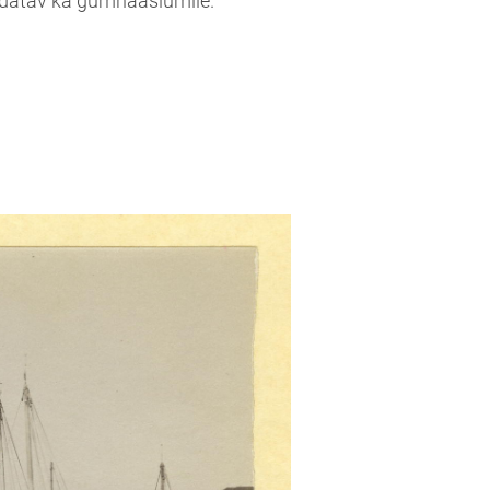
ndatav ka gümnaasiumile.