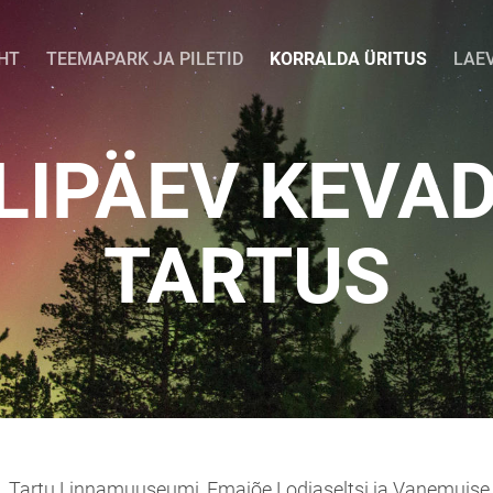
HT
TEEMAPARK JA PILETID
KORRALDA ÜRITUS
LAE
LIPÄEV KEVAD
TARTUS
Tartu Linnamuuseumi, Emajõe Lodjaseltsi ja Vanemuise 