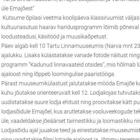
üle Emajõest"
Kutsume õpilasi veetma koolipäeva klassiruumist väljas 
kultuuriasutusi haarav haridusprogramm lõimib põneval 
loodusteadusi, käsitööd ja muusikaõpetust.
Päev algab kell 10 Tartu Linnamuuseumis (Narva mnt 23)
ajalukku. Lisaks külastatakse vanade fotode näitust ni
programm "Kadunud linnavaateid otsides", mis hõlmab lü
ajaloost ning lõppeb loomingulise paaristööga.
Pärast muuseumikülastust jalutatakse mööda Emajõe kal
kuhu jõutakse orienteeruvalt kell 12. Lodjakojas tutvuta
uudistatakse suure lodja ehitust ning proovitakse kätt p
lodjasõidule Emajõel, kus arutletakse vooluveekogude tek
üle, vaadeldakse jõeäärset taimestikku ja loomastikku ni
Lodjasõidu ajal juuakse teed ja einestatakse muuseumis
ning vaadatakse filmi lotjade ajaloost ja Jõmmu tegemis