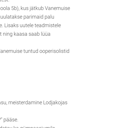
(Soola 5b), kus jätkub Vanemuise
kuulatakse parimaid palu
de. Lisaks uutele teadmistele
t ning kaasa saab lüüa
Vanemuise tuntud ooperisolistid
asu, meisterdamine Lodjakojas
?" pääse.