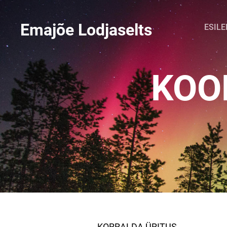
Emajõe Lodjaselts
ESILE
KOO
KORRALDA ÜRITUS