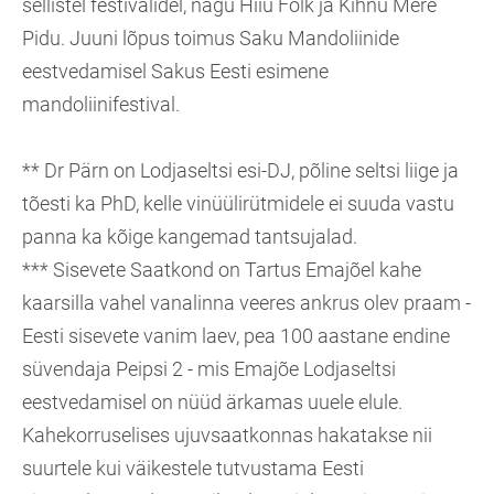
sellistel festivalidel, nagu Hiiu Folk ja Kihnu Mere
Pidu. Juuni lõpus toimus Saku Mandoliinide
eestvedamisel Sakus Eesti esimene
mandoliinifestival.
** Dr Pärn on Lodjaseltsi esi-DJ, põline seltsi liige ja
tõesti ka PhD, kelle vinüülirütmidele ei suuda vastu
panna ka kõige kangemad tantsujalad.
*** Sisevete Saatkond on Tartus Emajõel kahe
kaarsilla vahel vanalinna veeres ankrus olev praam -
Eesti sisevete vanim laev, pea 100 aastane endine
süvendaja Peipsi 2 - mis Emajõe Lodjaseltsi
eestvedamisel on nüüd ärkamas uuele elule.
Kahekorruselises ujuvsaatkonnas hakatakse nii
suurtele kui väikestele tutvustama Eesti